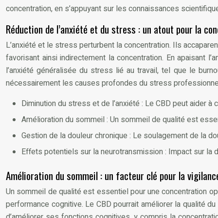
concentration, en s’appuyant sur les connaissances scientifiques 
Réduction de l’anxiété et du stress : un atout pour la co
L’anxiété et le stress perturbent la concentration. Ils accapare
favorisant ainsi indirectement la concentration. En apaisant l’
l’anxiété généralisée du stress lié au travail, tel que le bu
nécessairement les causes profondes du stress professionnel,
Diminution du stress et de l’anxiété : Le CBD peut aider à
Amélioration du sommeil : Un sommeil de qualité est essent
Gestion de la douleur chronique : Le soulagement de la doul
Effets potentiels sur la neurotransmission : Impact sur la 
Amélioration du sommeil : un facteur clé pour la vigilanc
Un sommeil de qualité est essentiel pour une concentration opt
performance cognitive. Le CBD pourrait améliorer la qualité du
d’améliorer ses fonctions cognitives, y compris la concentratio