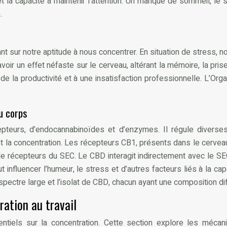
e et la capacité à maintenir l’attention. Un manque de sommeil, 
.
tant sur notre aptitude à nous concentrer. En situation de stress,
ir un effet néfaste sur le cerveau, altérant la mémoire, la prise d
e la productivité et à une insatisfaction professionnelle. L’Orga
u corps
urs, d’endocannabinoïdes et d’enzymes. Il régule diverses fo
nt la concentration. Les récepteurs CB1, présents dans le cervea
e récepteurs du SEC. Le CBD interagit indirectement avec le SE
nfluencer l’humeur, le stress et d’autres facteurs liés à la capa
pectre large et l’isolat de CBD, chacun ayant une composition di
ation au travail
ntiels sur la concentration. Cette section explore les mécan