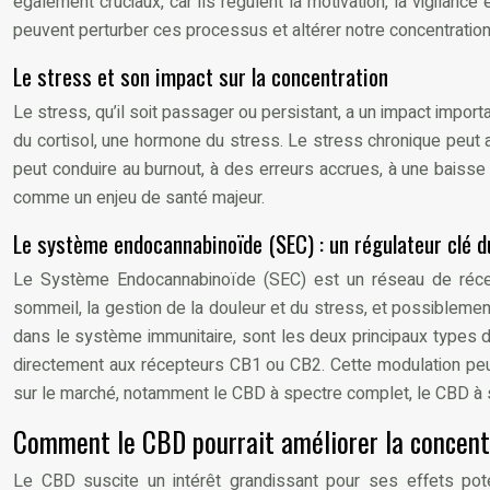
également cruciaux, car ils régulent la motivation, la vigilanc
peuvent perturber ces processus et altérer notre concentration
Le stress et son impact sur la concentration
Le stress, qu’il soit passager ou persistant, a un impact impor
du cortisol, une hormone du stress. Le stress chronique peut avo
peut conduire au burnout, à des erreurs accrues, à une baisse d
comme un enjeu de santé majeur.
Le système endocannabinoïde (SEC) : un régulateur clé d
Le Système Endocannabinoïde (SEC) est un réseau de récepte
sommeil, la gestion de la douleur et du stress, et possibleme
dans le système immunitaire, sont les deux principaux types d
directement aux récepteurs CB1 ou CB2. Cette modulation peut i
sur le marché, notamment le CBD à spectre complet, le CBD à s
Comment le CBD pourrait améliorer la concentr
Le CBD suscite un intérêt grandissant pour ses effets pote