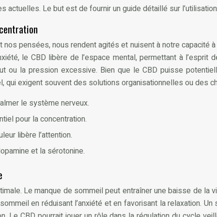
actuelles. Le but est de fournir un guide détaillé sur l’utilisatio
ncentration
nt nos pensées, nous rendent agités et nuisent à notre capacité à 
anxiété, le CBD libère de l’espace mental, permettant à l’esprit 
rnout ou la pression excessive. Bien que le CBD puisse potenti
 qui exigent souvent des solutions organisationnelles ou des c
 calmer le système nerveux.
iel pour la concentration.
eur libère l’attention.
dopamine et la sérotonine.
e
imale. Le manque de sommeil peut entraîner une baisse de la vigi
 sommeil en réduisant l’anxiété et en favorisant la relaxation. 
n. Le CBD pourrait jouer un rôle dans la régulation du cycle veil