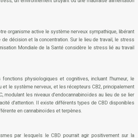
le stress, un environnement bruyant ou une mauvaise alimentation
 notre organisme active le système nerveux sympathique, libérant
e décision et la concentration. Sur le lieu de travail, le stress
nisation Mondiale de la Santé considère le stress lié au travail
nctions physiologiques et cognitives, incluant l’humeur, le
u et le système nerveux, et les récepteurs CB2, principalement
C, modulant les niveaux d’endocannabinoïdes au lieu de se lier
cité d’attention. Il existe différents types de CBD disponibles
fférente en cannabinoïdes et terpènes.
ismes par lesquels le CBD pourrait agir positivement sur la