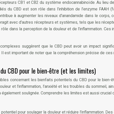
récepteurs CB1 et CB2 du système endocannabinoïde. Au lieu de c
diés du CBD est son rôle dans l’inhibition de l’enzyme FAAH (
ntribue à augmenter les niveaux d’anandamide dans le corps, ce q
teragit avec d’autres récepteurs et systèmes, tels que les récep
 rôle dans la perception de la douleur et de l’inflammation. Ces i
 complexes suggèrent que le CBD peut avoir un impact significa
 est important de noter que la compréhension précise de ces mé
 du CBD pour le bien-être (et les limites)
bles concernant les bienfaits potentiels du CBD pour le bien-êt
eur et l’inflammation, l’anxiété et les troubles du sommeil, ains
ra également soulignée. Comprendre les limites est aussi crucial
tentiel pour soulager la douleur et réduire l’inflammation. Des é