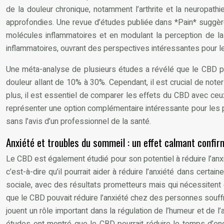
de la douleur chronique, notamment l’arthrite et la neuropath
approfondies. Une revue d’études publiée dans *Pain* suggère
molécules inflammatoires et en modulant la perception de la
inflammatoires, ouvrant des perspectives intéressantes pour 
Une méta-analyse de plusieurs études a révélé que le CBD pou
douleur allant de 10% à 30%. Cependant, il est crucial de not
plus, il est essentiel de comparer les effets du CBD avec ce
représenter une option complémentaire intéressante pour les p
sans l’avis d’un professionnel de la santé.
Anxiété et troubles du sommeil : un effet calmant confir
Le CBD est également étudié pour son potentiel à réduire l’anxi
c’est-à-dire qu’il pourrait aider à réduire l’anxiété dans certa
sociale, avec des résultats prometteurs mais qui nécessiten
que le CBD pouvait réduire l’anxiété chez des personnes souffr
jouent un rôle important dans la régulation de l’humeur et de l’
études ont montré que le CBD pourrait réduire le temps d’e