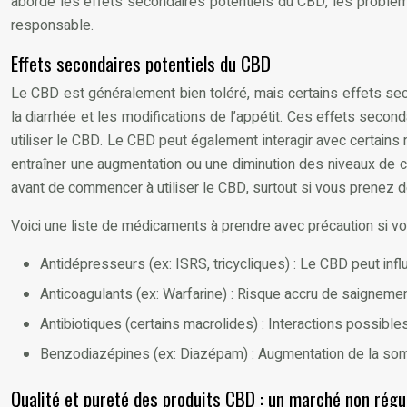
aborde les effets secondaires potentiels du CBD, les problèm
responsable.
Effets secondaires potentiels du CBD
Le CBD est généralement bien toléré, mais certains effets sec
la diarrhée et les modifications de l’appétit. Ces effets sec
utiliser le CBD. Le CBD peut également interagir avec certain
entraîner une augmentation ou une diminution des niveaux de c
avant de commencer à utiliser le CBD, surtout si vous prenez
Voici une liste de médicaments à prendre avec précaution si v
Antidépresseurs (ex: ISRS, tricycliques) : Le CBD peut inf
Anticoagulants (ex: Warfarine) : Risque accru de saigneme
Antibiotiques (certains macrolides) : Interactions possibl
Benzodiazépines (ex: Diazépam) : Augmentation de la so
Qualité et pureté des produits CBD : un marché non régu