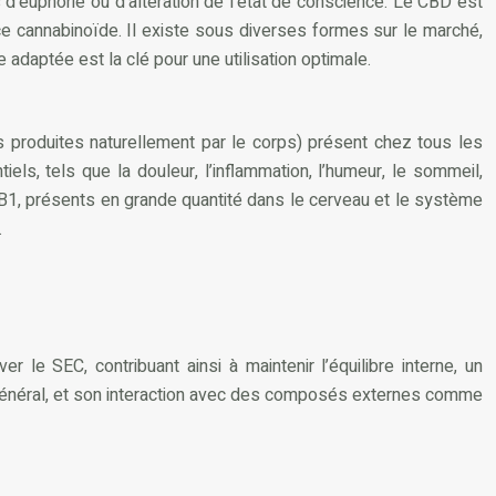
 d’euphorie ou d’altération de l’état de conscience. Le CBD est
 ce cannabinoïde. Il existe sous diverses formes sur le marché,
aptée est la clé pour une utilisation optimale.
roduites naturellement par le corps) présent chez tous les
ls, tels que la douleur, l’inflammation, l’humeur, le sommeil,
CB1, présents en grande quantité dans le cerveau et le système
.
le SEC, contribuant ainsi à maintenir l’équilibre interne, un
général, et son interaction avec des composés externes comme