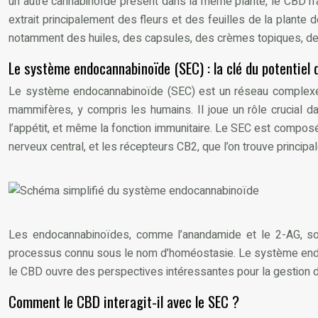
un autre cannabinoïde présent dans la même plante, le CBD n’a 
extrait principalement des fleurs et des feuilles de la plante
notamment des huiles, des capsules, des crèmes topiques, des 
Le système endocannabinoïde (SEC) : la clé du potentiel
Le système endocannabinoïde (SEC) est un réseau complexe 
mammifères, y compris les humains. Il joue un rôle crucial da
l’appétit, et même la fonction immunitaire. Le SEC est compos
nerveux central, et les récepteurs CB2, que l’on trouve princip
Les endocannabinoïdes, comme l’anandamide et le 2-AG, sont p
processus connu sous le nom d’homéostasie. Le système endoc
le CBD ouvre des perspectives intéressantes pour la gestion 
Comment le CBD interagit-il avec le SEC ?