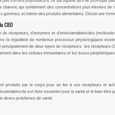
pas d’effets psychoactifs, ce qui signifie qu’il ne provoque pas
 de chanvre, qui contiennent des concentrations plus élevées de
gommes, et même des produits alimentaires. Choisir une forme ad
 du CBD
de récepteurs, d’enzymes et d’endocannabinoïdes (molécules p
ns la régulation de nombreux processus physiologiques essentie
é principalement de deux types de récepteurs : les récepteurs 
alement dans les cellules immunitaires et les tissus périphériques
roduits par le corps pour se lier à ces récepteurs et activer 
annabinoïde est donc essentiel pour la santé et le bien-être 
de divers problèmes de santé.