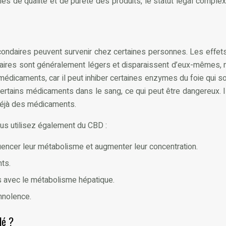
es de qualité et de pureté des produits, le statut légal comp
ondaires peuvent survenir chez certaines personnes. Les effets
ondaires sont généralement légers et disparaissent d’eux-mêmes, 
s médicaments, car il peut inhiber certaines enzymes du foie q
ertains médicaments dans le sang, ce qui peut être dangereux. I
 déjà des médicaments.
ous utilisez également du CBD :
luencer leur métabolisme et augmenter leur concentration.
nts.
es avec le métabolisme hépatique.
mnolence.
lé ?