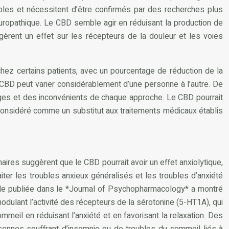
iables et nécessitent d’être confirmés par des recherches plus
uropathique. Le CBD semble agir en réduisant la production de
èrent un effet sur les récepteurs de la douleur et les voies
hez certains patients, avec un pourcentage de réduction de la
 CBD peut varier considérablement d’une personne à l’autre. De
ages et des inconvénients de chaque approche. Le CBD pourrait
 considéré comme un substitut aux traitements médicaux établis
aires suggèrent que le CBD pourrait avoir un effet anxiolytique,
raiter les troubles anxieux généralisés et les troubles d’anxiété
ude publiée dans le *Journal of Psychopharmacology* a montré
dulant l’activité des récepteurs de la sérotonine (5-HT1A), qui
ommeil en réduisant l’anxiété et en favorisant la relaxation. Des
onnes souffrant d’insomnie ou de troubles du sommeil liés à