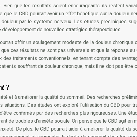
ie. Bien que les résultats soient encourageants, ils restent var
 que le CBD pourrait avoir un effet bénéfique sur la douleur ne
 douleur par le système nerveux. Les études précliniques sugg
le développement de nouvelles stratégies thérapeutiques.
rrait offrir un soulagement modeste de la douleur chronique c
er que ces résultats ne sont pas universels et que la réponse au
ux des traitements conventionnels, en tenant compte des avant
atients souffrant de douleur chronique, mais il ne doit pas être
mé ?
été et à améliorer la qualité du sommeil. Des recherches prélimin
ines situations. Des études ont exploré l’utilisation du CBD pour t
t d’être confirmés par des recherches plus rigoureuses. Une ét
ant de troubles d’anxiété sociale. On pense que le CBD agit en mo
anxiété. De plus, le CBD pourrait aider à améliorer la qualité du s
ndormissement et augmenter la durée du sommeil chez les pers