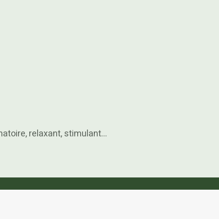
atoire, relaxant, stimulant…
Le cannabis, arrêtons les fausses informations !