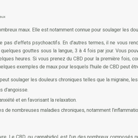
aux
nombreux maux. Elle est notamment connue pour soulager les doule
pas d’effets psychoactifs. En d’autres termes, il ne vous rend 
t de quelques gouttes sous la langue, 3 à 4 fois par jour. Vous p
elques heures. Si vous prenez du CBD pour la première fois,
quelques exemples de maux pour lesquels l’huile de CBD peut être
eut soulager les douleurs chroniques telles que la migraine, les 
es d’angoisse.
nxiété et en favorisant la relaxation.
s de nombreuses maladies chroniques, notamment l’inflammation,
vre. Le CBD, ou cannabidiol, est l’un des nombreux composés pré