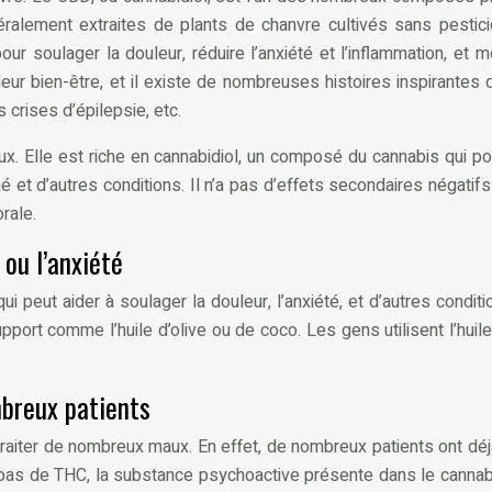
alement extraites de plants de chanvre cultivés sans pesticid
r soulager la douleur, réduire l’anxiété et l’inflammation, et 
eur bien-être, et il existe de nombreuses histoires inspirantes 
 crises d’épilepsie, etc.
x. Elle est riche en cannabidiol, un composé du cannabis qui
acné et d’autres conditions. Il n’a pas d’effets secondaires néga
rale.
 ou l’anxiété
 peut aider à soulager la douleur, l’anxiété, et d’autres conditi
pport comme l’huile d’olive ou de coco. Les gens utilisent l’huil
mbreux patients
ur traiter de nombreux maux. En effet, de nombreux patients ont d
ent pas de THC, la substance psychoactive présente dans le cannab