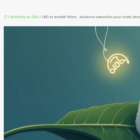
/
Bienfaits du CBD
/ CBD et anxiété féline : solutions naturelles pour chats str