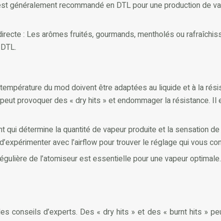
e) est généralement recommandé en DTL pour une production de va
recte : Les arômes fruités, gourmands, mentholés ou rafraîchissa
 DTL.
 température du mod doivent être adaptées au liquide et à la résis
é peut provoquer des « dry hits » et endommager la résistance. Il 
nt qui détermine la quantité de vapeur produite et la sensation de h
d’expérimenter avec l’airflow pour trouver le réglage qui vous con
gulière de l’atomiseur est essentielle pour une vapeur optimale. 
s conseils d’experts. Des « dry hits » et des « burnt hits » peu