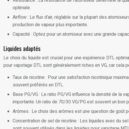
Résistance : La résistance de l’atomiseur détermine la qu
optimale.
Airflow : Le flux d’air, réglable sur la plupart des atomiseu
production de vapeur plus importante.
Capacité : Optez pour un atomiseur avec une grande capac
Liquides adaptés
Le choix du liquide est crucial pour une expérience DTL optimal
pour vapotage DTL sont généralement riches en VG, car cela p
Taux de nicotine : Pour une satisfaction nicotinique maxima
souvent préférés en DTL.
Base PG/VG : Le ratio PG/VG influence la densité de la va
importante. Un ratio de 70/30 VG/PG est souvent un bon po
Arômes : Le choix des arômes est une question de goût pe
Concentration de sel de nicotine : Les liquides avec du sel
sont souvent utilisés dans les liquides pour vapotage MTL