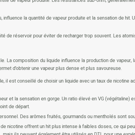
antité de vapeur produite. Les résistances sub-ohm, généralemen
rs, influence la quantité de vapeur produite et la sensation de hit.
ité de réservoir pour éviter de recharger trop souvent. Les atom
e. La composition du liquide influence la production de vapeur, la
ermet d’obtenir une vapeur plus dense et plus savoureuse.
le, il est conseillé de choisir un liquide avec un taux de nicotin
peur et la sensation en gorge. Un ratio élevé en VG (végétaline)
int de départ.
rsonnel. Des arômes fruités, gourmands ou mentholés sont souven
 de nicotine offrent un hit plus intense à faibles doses, ce qui pe
, mais ils peuvent également être utilisés en DTL pour une expér