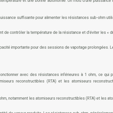
 température et une bonne autonomie. Un mod d’une puissance
 puissance suffisante pour alimenter les résistances sub-ohm ut
e contrôler la température de la résistance et d’éviter les « dr
apacité importante pour des sessions de vapotage prolongées. 
ctionner avec des résistances inférieures à 1 ohm, ce qui p
seurs reconstructibles (RTA) et les atomiseurs reconstructib
-ohm, notamment les atomiseurs reconstructibles (RTA) et les ato