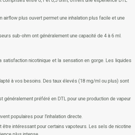
t comprises entre 0,1 et 0,5 ohm, offrent une expérience DTL
 Un airflow plus ouvert permet une inhalation plus facile et une
iseurs sub-ohm ont généralement une capacité de 4 à 6 ml.
 satisfaction nicotinique et la sensation en gorge. Les liquides
e adapté à vos besoins. Des taux élevés (18 mg/ml ou plus) sont
 est généralement préféré en DTL pour une production de vapeur
t populaires pour l’inhalation directe.
ut être intéressant pour certains vapoteurs. Les sels de nicotine
ience plus intense.