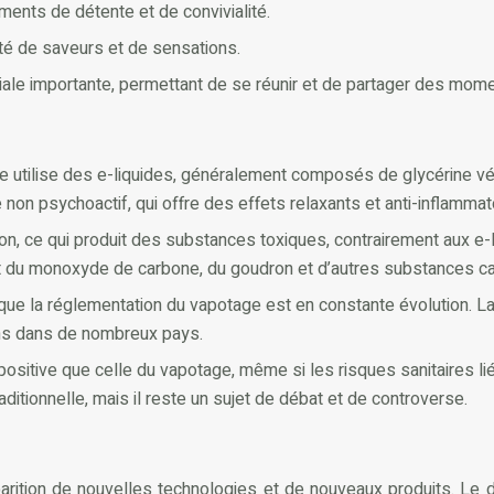
ents de détente et de convivialité.
é de saveurs et de sensations.
iale importante, permettant de se réunir et de partager des mom
ge utilise des e-liquides, généralement composés de glycérine vé
on psychoactif, qui offre des effets relaxants et anti-inflammat
n, ce qui produit des substances toxiques, contrairement aux e-li
uit du monoxyde de carbone, du goudron et d’autres substances c
dis que la réglementation du vapotage est en constante évolution.
ons dans de nombreux pays.
positive que celle du vapotage, même si les risques sanitaires l
ditionnelle, mais il reste un sujet de débat et de controverse.
parition de nouvelles technologies et de nouveaux produits. Le 