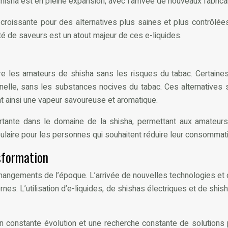
hisha est en pleine expansion, avec l’arrivée de nouveaux fabri
ssante pour des alternatives plus saines et plus contrôlées à l
té de saveurs est un atout majeur de ces e-liquides.
ire les amateurs de shisha sans les risques du tabac. Certain
tionnelle, sans les substances nocives du tabac. Ces alternative
nt ainsi une vapeur savoureuse et aromatique.
ante dans le domaine de la shisha, permettant aux amateurs d
laire pour les personnes qui souhaitent réduire leur consommati
nsformation
 changements de l’époque. L’arrivée de nouvelles technologies et 
s. L’utilisation d’e-liquides, de shishas électriques et de sh
 constante évolution et une recherche constante de solutions p