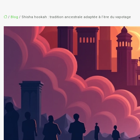
/
Blog
/ Shisha hookah : tradition ancestrale adaptée à l’ère du vapotage