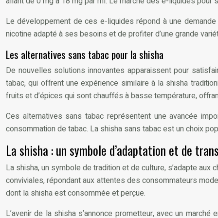
allant de 0 mg à 18 mg par ml. Le marché des e-liquides pour s
Le développement de ces e-liquides répond à une demande croi
nicotine adapté à ses besoins et de profiter d’une grande varié
Les alternatives sans tabac pour la shisha
De nouvelles solutions innovantes apparaissent pour satisfa
tabac, qui offrent une expérience similaire à la shisha tradi
fruits et d’épices qui sont chauffés à basse température, offra
Ces alternatives sans tabac représentent une avancée import
consommation de tabac. La shisha sans tabac est un choix popu
La shisha : un symbole d’adaptation et de tra
La shisha, un symbole de tradition et de culture, s’adapte aux
conviviales, répondant aux attentes des consommateurs moderne
dont la shisha est consommée et perçue.
L’avenir de la shisha s’annonce prometteur, avec un marché en