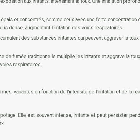
exposition aux irritants, intensifiant la toux. Une inhalation pro
 épais et concentrés, comme ceux avec une forte concentration de
lus dense, augmentant l’irritation des voies respiratoires.
umulent des substances irritantes qui peuvent aggraver la toux. 
 de fumée traditionnelle multiplie les irritants et aggrave la to
voies respiratoires.
, variantes en fonction de l’intensité de l’irritation et de la réac
tage. Elle est souvent intense, irritante et peut persister penda
nx.