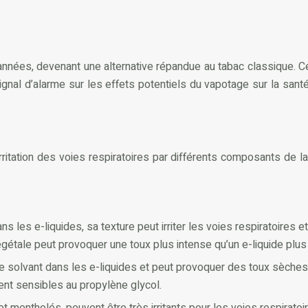
 années, devenant une alternative répandue au tabac classique.
 signal d’alarme sur les effets potentiels du vapotage sur la sant
itation des voies respiratoires par différents composants de la 
s les e-liquides, sa texture peut irriter les voies respiratoires
gétale peut provoquer une toux plus intense qu’un e-liquide plus 
solvant dans les e-liquides et peut provoquer des toux sèches 
ient sensibles au propylène glycol.
 mentholés, peuvent être très irritants pour les voies respirato