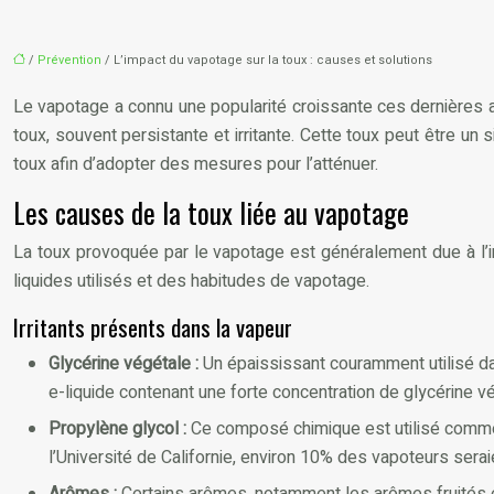
/
Prévention
/ L’impact du vapotage sur la toux : causes et solutions
Le vapotage a connu une popularité croissante ces dernières
toux, souvent persistante et irritante. Cette toux peut être un
toux afin d’adopter des mesures pour l’atténuer.
Les causes de la toux liée au vapotage
La toux provoquée par le vapotage est généralement due à l’irr
liquides utilisés et des habitudes de vapotage.
Irritants présents dans la vapeur
Glycérine végétale :
Un épaississant couramment utilisé dan
e-liquide contenant une forte concentration de glycérine vé
Propylène glycol :
Ce composé chimique est utilisé comme 
l’Université de Californie, environ 10% des vapoteurs sera
Arômes :
Certains arômes, notamment les arômes fruités et