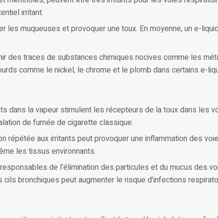
iel irritant.
riter les muqueuses et provoquer une toux. En moyenne, un e-liqui
nir des traces de substances chimiques nocives comme les métaux 
rds comme le nickel, le chrome et le plomb dans certains e-liq
nts dans la vapeur stimulent les récepteurs de la toux dans les vo
nhalation de fumée de cigarette classique.
on répétée aux irritants peut provoquer une inflammation des voies
ême les tissus environnants.
 responsables de l’élimination des particules et du mucus des voi
des cils bronchiques peut augmenter le risque d’infections respirato