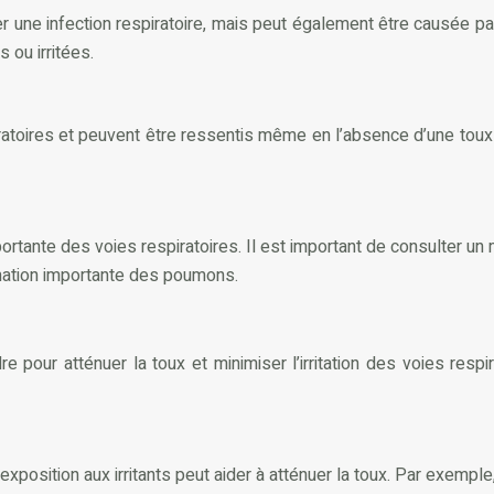
ne infection respiratoire, mais peut également être causée par l
 ou irritées.
iratoires et peuvent être ressentis même en l’absence d’une tou
portante des voies respiratoires. Il est important de consulter u
mmation importante des poumons.
 pour atténuer la toux et minimiser l’irritation des voies respi
’exposition aux irritants peut aider à atténuer la toux. Par exemp