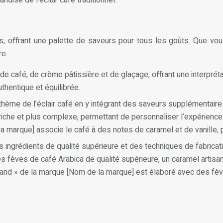
es, offrant une palette de saveurs pour tous les goûts. Que vo
re.
e café, de crème pâtissière et de glaçage, offrant une interprétat
thentique et équilibrée.
e thème de l’éclair café en y intégrant des saveurs supplémentaire
s riche et plus complexe, permettant de personnaliser l’expérien
la marque] associe le café à des notes de caramel et de vanille,
s ingrédients de qualité supérieure et des techniques de fabricat
èves de café Arabica de qualité supérieure, un caramel artisanal
urmand » de la marque [Nom de la marque] est élaboré avec des fè