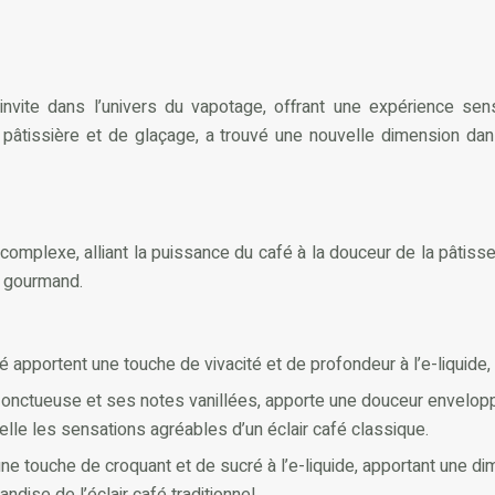
 s’invite dans l’univers du vapotage, offrant une expérience 
âtissière et de glaçage, a trouvé une nouvelle dimension dans
t complexe, alliant la puissance du café à la douceur de la pâti
ir gourmand.
apportent une touche de vivacité et de profondeur à l’e-liquide
 onctueuse et ses notes vanillées, apporte une douceur envelopp
pelle les sensations agréables d’un éclair café classique.
e touche de croquant et de sucré à l’e-liquide, apportant une dim
dise de l’éclair café traditionnel.