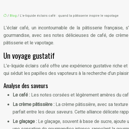
/
Blog
/ L’e-liquide éclairs café : quand la pâtisserie inspire le vapotage
L’éclair café, un incontournable de la pâtisserie française,
gourmandise, avec ses notes délicieuses de café, de crème p
pâtisserie et le vapotage.
Un voyage gustatif
L’e-liquide éclairs café offre une expérience gustative riche e
qui séduit les papilles des vapoteurs à la recherche d’un plais
Analyse des saveurs
Le café :
Les notes corsées et légèrement amères du café 
La crème pâtissière :
La crème pâtissière, avec sa texture
parfait entre les deux saveurs. Cette alliance délicate rap
Le glaçage :
Le glaçage, souvent à base de sucre, ajoute un
une sensation de gourmandise intense, rappelant la gourman