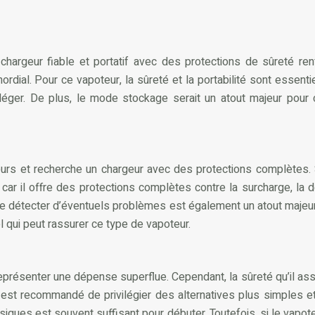
rgeur fiable et portatif avec des protections de sûreté ren
rdial. Pour ce vapoteur, la sûreté et la portabilité sont essenti
t léger. De plus, le mode stockage serait un atout majeur pou
rs et recherche un chargeur avec des protections complètes. Sa p
, car il offre des protections complètes contre la surcharge, la d
et de détecter d’éventuels problèmes est également un atout majeur
 qui peut rassurer ce type de vapoteur.
eprésenter une dépense superflue. Cependant, la sûreté qu’il assu
 est recommandé de privilégier des alternatives plus simples et 
siques est souvent suffisant pour débuter. Toutefois, si le vapot