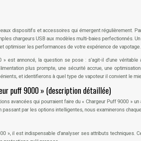
aux dispositifs et accessoires qui émergent régulièrement. Parm
mples chargeurs USB aux modèles multi-baies perfectionnés. Un 
s et optimiser les performances de votre expérience de vapotage.
0 » est annoncé, la question se pose : s’agit-il d’une véritab
limentation plus prompte, une sécurité accrue, une optimisatio
ients, et identifierons à quel type de vapoteur il convient le mi
eur puff 9000 » (description détaillée)
ons avancées qui pourraient faire du « Chargeur Puff 9000 » un
 passant par les options intelligentes, nous examinerons chaque a
00 », il est indispensable d’analyser ses attributs techniques. 