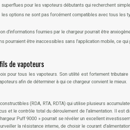
e superflues pour les vapoteurs débutants qui recherchent simplem
les options ne sont pas forcément compatibles avec tous les type
on d’informations fournies par le chargeur pourrait être anxiogèn
ons pourraient être inaccessibles sans l’application mobile, ce qu
fils de vapoteurs
x pour tous les vapoteurs. Son utilité est fortement tributaire d
apoteurs afin de déterminer à qui ce chargeur convient le mieux.
constructibles (RDA, RTA, RDTA) qui utilise plusieurs accumulate
ccus et le contrôle total du déroulement de l’alimentation. Il est
 Chargeur Puff 9000 » pourrait se révéler un excellent investissem
rveiller la résistance interne, de choisir le courant d’alimentati