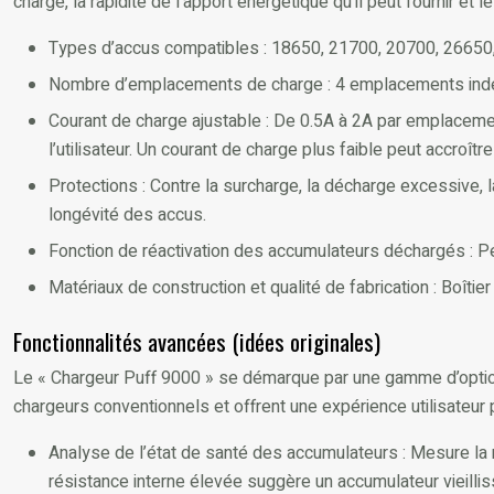
charge, la rapidité de l’apport énergétique qu’il peut fournir et l
Types d’accus compatibles : 18650, 21700, 20700, 26650, 
Nombre d’emplacements de charge : 4 emplacements indépe
Courant de charge ajustable : De 0.5A à 2A par emplacement
l’utilisateur. Un courant de charge plus faible peut accroî
Protections : Contre la surcharge, la décharge excessive, la 
longévité des accus.
Fonction de réactivation des accumulateurs déchargés : P
Matériaux de construction et qualité de fabrication : Boîtie
Fonctionnalités avancées (idées originales)
Le « Chargeur Puff 9000 » se démarque par une gamme d’option
chargeurs conventionnels et offrent une expérience utilisateur 
Analyse de l’état de santé des accumulateurs : Mesure la r
résistance interne élevée suggère un accumulateur vieillis