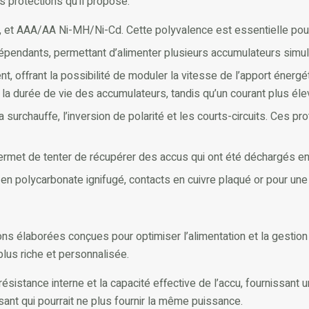
es protections qu’il propose.
et AAA/AA Ni-MH/Ni-Cd. Cette polyvalence est essentielle pour 
ndants, permettant d’alimenter plusieurs accumulateurs simult
, offrant la possibilité de moduler la vitesse de l’apport énerg
tre la durée de vie des accumulateurs, tandis qu’un courant plus 
surchauffe, l’inversion de polarité et les courts-circuits. Ces prot
ermet de tenter de récupérer des accus qui ont été déchargés en
r en polycarbonate ignifugé, contacts en cuivre plaqué or pour une 
s élaborées conçues pour optimiser l’alimentation et la gestio
plus riche et personnalisée.
ésistance interne et la capacité effective de l’accu, fournissant
sant qui pourrait ne plus fournir la même puissance.