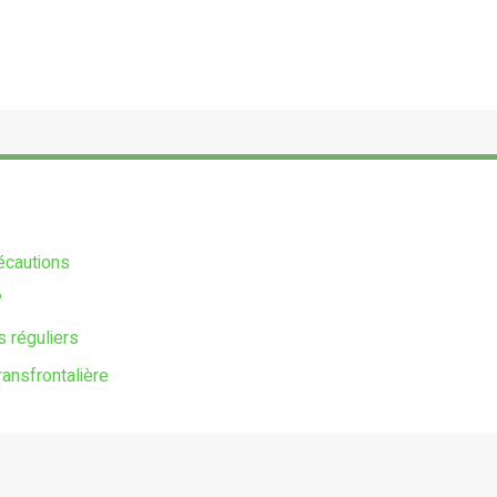
écautions
?
s réguliers
ransfrontalière