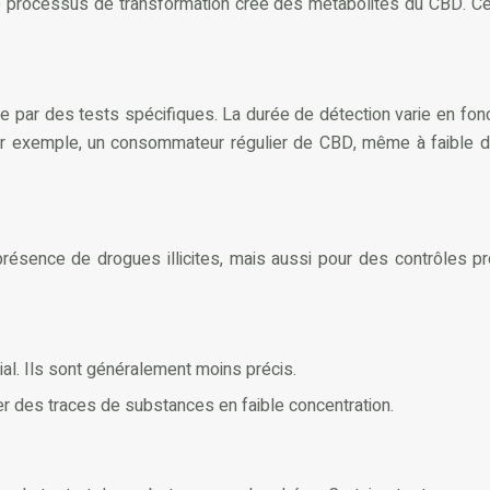
 processus de transformation crée des métabolites du CBD. Ces m
ne par des tests spécifiques. La durée de détection varie en fo
ar exemple, un consommateur régulier de CBD, même à faible 
résence de drogues illicites, mais aussi pour des contrôles pr
tial. Ils sont généralement moins précis.
er des traces de substances en faible concentration.