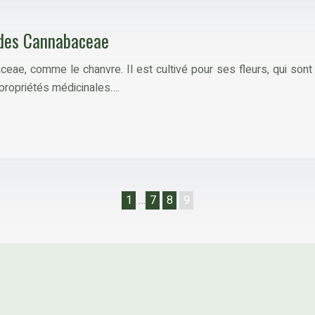
e des Cannabaceae
ae, comme le chanvre. Il est cultivé pour ses fleurs, qui sont u
propriétés médicinales….
1
…
7
8
9